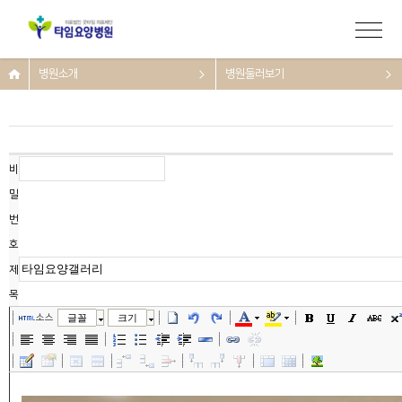
병원소개
병원둘러보기
비
밀
번
호
제
목
소스
글꼴
크기