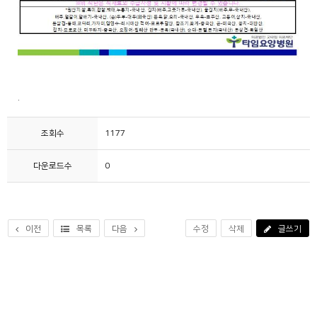
.
조회수
1177
다운로드수
0
이전
목록
다음
수정
삭제
글쓰기